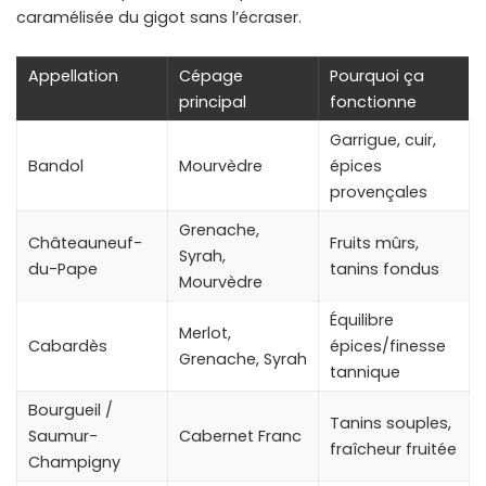
caramélisée du gigot sans l’écraser.
Appellation
Cépage
Pourquoi ça
principal
fonctionne
Garrigue, cuir,
Bandol
Mourvèdre
épices
provençales
Grenache,
Châteauneuf-
Fruits mûrs,
Syrah,
du-Pape
tanins fondus
Mourvèdre
Équilibre
Merlot,
Cabardès
épices/finesse
Grenache, Syrah
tannique
Bourgueil /
Tanins souples,
Saumur-
Cabernet Franc
fraîcheur fruitée
Champigny