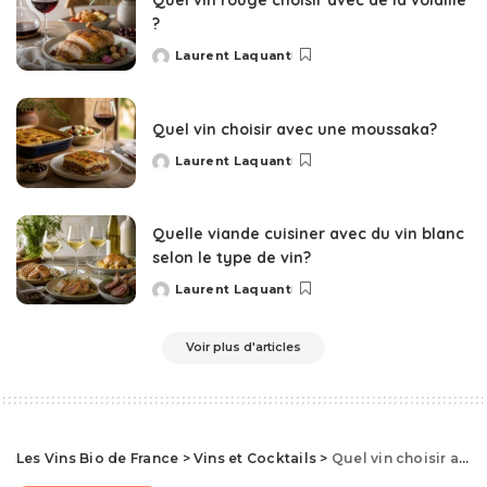
Quel vin rouge choisir avec de la volaille
?
Laurent Laquant
Posted
by
Quel vin choisir avec une moussaka?
Laurent Laquant
Posted
by
Quelle viande cuisiner avec du vin blanc
selon le type de vin?
Laurent Laquant
Posted
by
Voir plus d'articles
Les Vins Bio de France
>
Vins et Cocktails
>
Quel vin choisir avec un rôti de bœuf : les meilleurs accords selon la recette