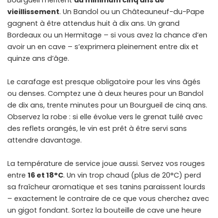
Bourgueil méritent
au minimum cinq ans de
vieillissement
. Un Bandol ou un Châteauneuf-du-Pape
gagnent à être attendus huit à dix ans. Un grand
Bordeaux ou un Hermitage – si vous avez la chance d’en
avoir un en cave – s’exprimera pleinement entre dix et
quinze ans d’âge.
Le carafage est presque obligatoire pour les vins âgés
ou denses. Comptez une à deux heures pour un Bandol
de dix ans, trente minutes pour un Bourgueil de cinq ans.
Observez la robe : si elle évolue vers le grenat tuilé avec
des reflets orangés, le vin est prêt à être servi sans
attendre davantage.
La température de service joue aussi. Servez vos rouges
entre
16 et 18°C
. Un vin trop chaud (plus de 20°C) perd
sa fraîcheur aromatique et ses tanins paraissent lourds
– exactement le contraire de ce que vous cherchez avec
un gigot fondant. Sortez la bouteille de cave une heure